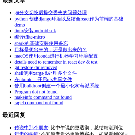
最新文章
git分支切换后提交丢失的问题处理
python 创建django环境以及结合react作为前端的基础
demo
linux安装android sdk
编译tflite-micro
spark的基础安装使用备忘
目标是想出来的，还是做出来的？
macOS使用conda进行机器学习环境配置
details need to remember in react dev & test
git restore dir removed
shell使用xargs批处理多个文件
在ubuntu上开启nfs共享文件
使用buildroot创建一个最小化树莓派系统
Program dot not found
makeinfo command not found
ragel command not found
最近回复
传说中那个朋友
: 比中午说的更透彻，总结精湛到位
进击的学霸
: 不知道老哥还更新博客不，如果看到的话，