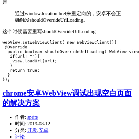
是
通过window.location.href来重定向的，安卓不会正
确触发shouldOverrideUrlLoading。
这个时候需要重写shouldOverrideUrlLoading
webView.setWebViewClient( new WebViewClient(){

 @Override

  public boolean shouldOverrideUrlLoading( WebView view
   if(url!=""){

    view.loadUrl(url);

   }

   return true;

  }

});
chrome安卓WebView调试出现空白页面
的解决方案
作者:
sprite
时间:
2019-08-12
分类:
开发
,
安卓
评论