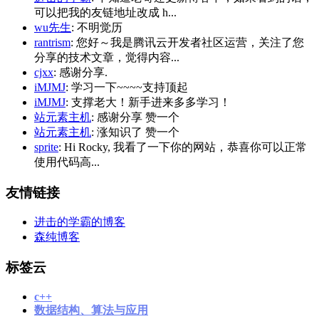
可以把我的友链地址改成 h...
wu先生
: 不明觉历
rantrism
: 您好～我是腾讯云开发者社区运营，关注了您
分享的技术文章，觉得内容...
cjxx
: 感谢分享.
iMJMJ
: 学习一下~~~~支持顶起
iMJMJ
: 支撑老大！新手进来多多学习！
站元素主机
: 感谢分享 赞一个
站元素主机
: 涨知识了 赞一个
sprite
: Hi Rocky, 我看了一下你的网站，恭喜你可以正常
使用代码高...
友情链接
进击的学霸的博客
森纯博客
标签云
c++
数据结构、算法与应用