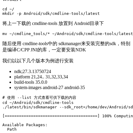
cd ~/

mkdir -p Android/sdk/cmdline-tools/latest
将上一下载的 cmdline-tools 放置到 Android目录下
mv ~/cmdline_tools/* ~/Android/sdk/cmdline-tools/latest
随后使用 cmdline-tools中的 sdkmanager来安装完整的sdk，特别
是编译C/CPP JNI的库，一定要安装NDK
我们以以下几个版本为例进行安装
ndk;27.3.13750724
platform 21,24.. 31,32,33,34
build-tools 35.0.0
system-images android-27 android-35
# 使用 --list 方式查看可供下载的内容

cd ~/Android/sdk/cmdline-tools

./latest/bin/sdkmanager --sdk_root=/home/dev/Android/sd
[=======================================] 100% Computin
Available Packages:

  Path                                                 