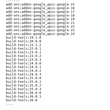
  -------                                              
  add-ons;addon-google_apis-google-15                  
  add-ons;addon-google_apis-google-16                  
  add-ons;addon-google_apis-google-17                  
  add-ons;addon-google_apis-google-18                  
  add-ons;addon-google_apis-google-19                  
  add-ons;addon-google_apis-google-21                  
  add-ons;addon-google_apis-google-22                  
  add-ons;addon-google_apis-google-23                  
  add-ons;addon-google_apis-google-24                  
  build-tools;19.1.0                                   
  build-tools;20.0.0                                   
  build-tools;21.1.2                                   
  build-tools;22.0.1                                   
  build-tools;23.0.1                                   
  build-tools;23.0.2                                   
  build-tools;23.0.3                                   
  build-tools;24.0.0                                   
  build-tools;24.0.1                                   
  build-tools;24.0.2                                   
  build-tools;24.0.3                                   
  build-tools;25.0.0                                   
  build-tools;25.0.1                                   
  build-tools;25.0.2                                   
  build-tools;25.0.3                                   
  build-tools;26.0.0                                   
  build-tools;26.0.1                                   
  build-tools;26.0
