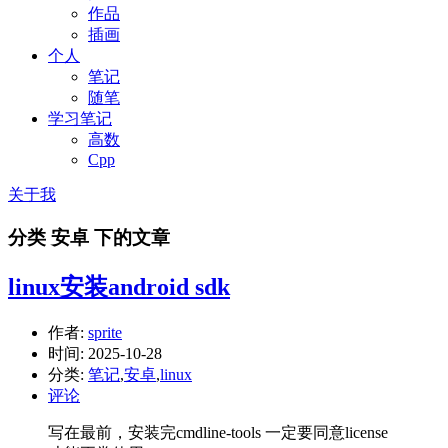
作品
插画
个人
笔记
随笔
学习笔记
高数
Cpp
关于我
分类 安卓 下的文章
linux安装android sdk
作者:
sprite
时间:
2025-10-28
分类:
笔记
,
安卓
,
linux
评论
写在最前，安装完cmdline-tools 一定要同意license