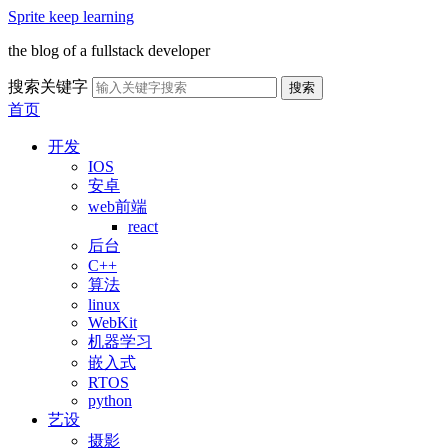
Sprite keep learning
the blog of a fullstack developer
搜索关键字
搜索
首页
开发
IOS
安卓
web前端
react
后台
C++
算法
linux
WebKit
机器学习
嵌入式
RTOS
python
艺设
摄影