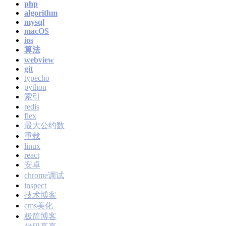
php
algorithm
mysql
macOS
ios
算法
webview
git
typecho
python
索引
redis
flex
最大公约数
重载
linux
react
安卓
chrome调试
inspect
技术博客
cms美化
极简博客