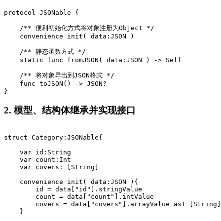
protocol JSONable {

    /** 便利初始化方式将对象注册为Object */

    convenience init( data:JSON )

    /** 静态函数方式 */

    static func fromJSON( data:JSON ) -> Self

    /** 将对象导出到JSON格式 */

    func toJSON() -> JSON?

2. 模型、结构体继承并实现接口
struct Category:JSONable{

    var id:String

    var count:Int

    var covers: [String]

    convenience init( data:JSON ){

        id = data["id"].stringValue

        count = data["count"].intValue

        covers = data["covers"].arrayValue as! [String]

    }
