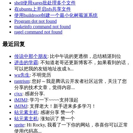
shell使用xargs批处理多个文件
在ubuntu上开启nfs共享文件
使用buildroot创建一个最小化树莓派系统
Program dot not found
makeinfo command not found
ragel command not found
最近回复
传说中那个朋友
: 比中午说的更透彻，总结精湛到位
进击的学霸
: 不知道老哥还更新博客不，如果看到的话，
可以把我的友链地址改成 h...
wu先生
: 不明觉历
rantrism
: 您好～我是腾讯云开发者社区运营，关注了您
分享的技术文章，觉得内容...
cjxx
: 感谢分享.
iMJMJ
: 学习一下~~~~支持顶起
iMJMJ
: 支撑老大！新手进来多多学习！
站元素主机
: 感谢分享 赞一个
站元素主机
: 涨知识了 赞一个
sprite
: Hi Rocky, 我看了一下你的网站，恭喜你可以正常
使用代码高...