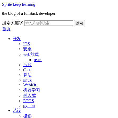
Sprite keep learning
the blog of a fullstack developer
搜索关键字
搜索
首页
开发
IOS
安卓
web前端
react
后台
C++
算法
linux
WebKit
机器学习
嵌入式
RTOS
python
艺设
摄影