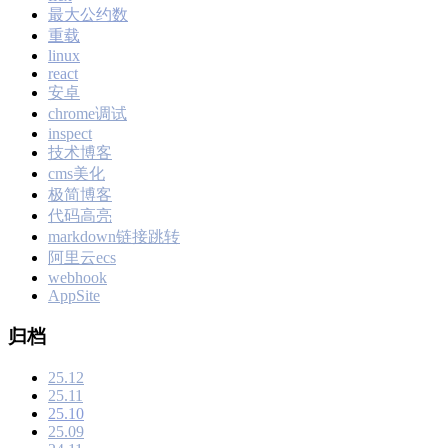
最大公约数
重载
linux
react
安卓
chrome调试
inspect
技术博客
cms美化
极简博客
代码高亮
markdown链接跳转
阿里云ecs
webhook
AppSite
归档
25.12
25.11
25.10
25.09