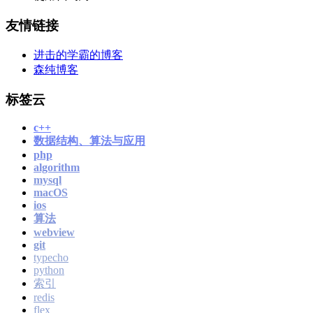
友情链接
进击的学霸的博客
森纯博客
标签云
c++
数据结构、算法与应用
php
algorithm
mysql
macOS
ios
算法
webview
git
typecho
python
索引
redis
flex