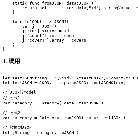
    static func fromJSON( data:JSON ){

        return self.init( id: data["id"].stringValue, c
    }

    func toJSON() -> JSON?{

        var j = JSON()

        j["id"].string = id

        j["count"].int = count

        j["covers"].array = covers

    }

3. 调用
let testJSONString = "{\"id\":\"test001\",\"count\":100
let testJSON = JSON.init(parseJSON: testJSONString)

// JSON转Model

// 方式1

var category = Category( data: testJSON )

// 方式2

var category = Category.fromJSON( data: testJSON )

// 转换到JSON
