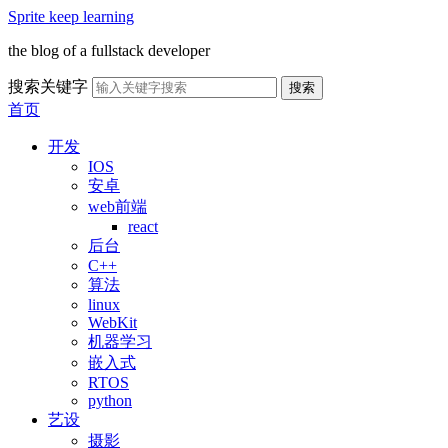
Sprite keep learning
the blog of a fullstack developer
搜索关键字
搜索
首页
开发
IOS
安卓
web前端
react
后台
C++
算法
linux
WebKit
机器学习
嵌入式
RTOS
python
艺设
摄影