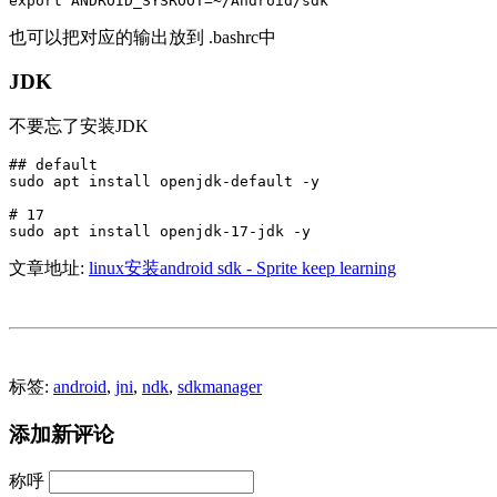
export ANDROID_SYSROOT=~/Android/sdk
也可以把对应的输出放到 .bashrc中
JDK
不要忘了安装JDK
## default

sudo apt install openjdk-default -y

# 17

sudo apt install openjdk-17-jdk -y
文章地址:
linux安装android sdk - Sprite keep learning
标签:
android
,
jni
,
ndk
,
sdkmanager
添加新评论
称呼