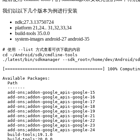
我们以以下几个版本为例进行安装
ndk;27.3.13750724
platform 21,24.. 31,32,33,34
build-tools 35.0.0
system-images android-27 android-35
# 使用 --list 方式查看可供下载的内容

cd ~/Android/sdk/cmdline-tools

./latest/bin/sdkmanager --sdk_root=/home/dev/Android/sd
[=======================================] 100% Computin
Available Packages:

  Path                                                 
  -------                                              
  add-ons;addon-google_apis-google-15                  
  add-ons;addon-google_apis-google-16                  
  add-ons;addon-google_apis-google-17                  
  add-ons;addon-google_apis-google-18                  
  add-ons;addon-google_apis-google-19                  
  add-ons;addon-google_apis-google-21                  
  add-ons;addon-google_apis-google-22                  
  add-ons;addon-google_apis-google-23                  
  add-ons;addon-google_apis-google-24                  
  build-tools;19.1.0                                   
  build-tools;20.0.0                                   