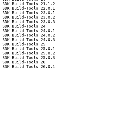
 SDK Build-Tools 21.1.2                                 
 SDK Build-Tools 22.0.1                                 
 SDK Build-Tools 23.0.1                                 
 SDK Build-Tools 23.0.2                                 
 SDK Build-Tools 23.0.3                                 
 SDK Build-Tools 24                                     
 SDK Build-Tools 24.0.1                                 
 SDK Build-Tools 24.0.2                                 
 SDK Build-Tools 24.0.3                                 
 SDK Build-Tools 25                                     
 SDK Build-Tools 25.0.1                                 
 SDK Build-Tools 25.0.2                                 
 SDK Build-Tools 25.0.3                                 
 SDK Build-Tools 26                                     
 SDK Build-Tools 26.0.1                                 