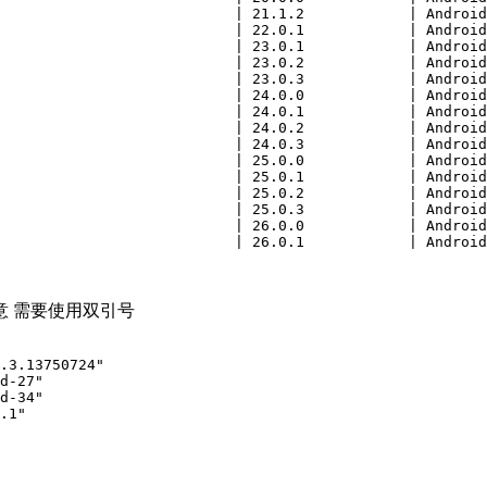
                           | 21.1.2            | Android
                           | 22.0.1            | Android
                           | 23.0.1            | Android
                           | 23.0.2            | Android
                           | 23.0.3            | Android
                           | 24.0.0            | Android
                           | 24.0.1            | Android
                           | 24.0.2            | Android
                           | 24.0.3            | Android
                           | 25.0.0            | Android
                           | 25.0.1            | Android
                           | 25.0.2            | Android
                           | 25.0.3            | Android
                           | 26.0.0            | Android
                           | 26.0.1            | Android
 需要使用双引号
.3.13750724"

d-27"

d-34"

.1"