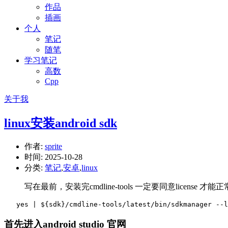
作品
插画
个人
笔记
随笔
学习笔记
高数
Cpp
关于我
linux安装android sdk
作者:
sprite
时间:
2025-10-28
分类:
笔记
,
安卓
,
linux
写在最前，安装完cmdline-tools 一定要同意license 才能
   yes | ${sdk}/cmdline-tools/latest/bin/sdkmanager --l
首先进入android studio 官网