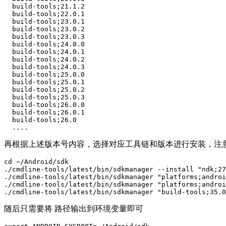
  build-tools;21.1.2                                   
  build-tools;22.0.1                                   
  build-tools;23.0.1                                   
  build-tools;23.0.2                                   
  build-tools;23.0.3                                   
  build-tools;24.0.0                                   
  build-tools;24.0.1                                   
  build-tools;24.0.2                                   
  build-tools;24.0.3                                   
  build-tools;25.0.0                                   
  build-tools;25.0.1                                   
  build-tools;25.0.2                                   
  build-tools;25.0.3                                   
  build-tools;26.0.0                                   
  build-tools;26.0.1                                   
  build-tools;26.0

再根据上述版本号内容，选择对应工具链和版本进行安装，注意
cd ~/Android/sdk

./cmdline-tools/latest/bin/sdkmanager --install "ndk;27
./cmdline-tools/latest/bin/sdkmanager "platforms;androi
./cmdline-tools/latest/bin/sdkmanager "platforms;androi
./cmdline-tools/latest/bin/sdkmanager "build-tools;35.0
随后只需要将 路径输出到环境变量即可