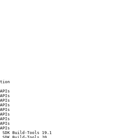
tion                                                    
                                                        
APIs                                                    
APIs                                                    
APIs                                                    
APIs                                                    
APIs                                                    
APIs                                                    
APIs                                                    
APIs                                                    
APIs                                                    
 SDK Build-Tools 19.1                                   
 SDK Build-Tools 20                                     