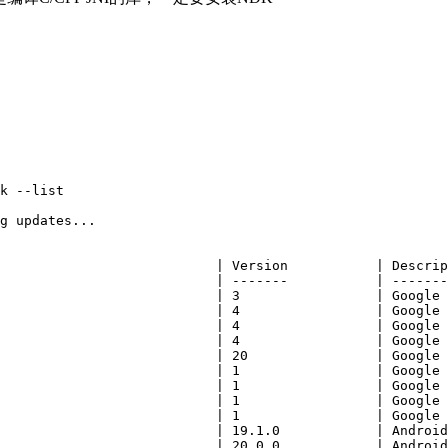
k --list

g updates...             

                           | Version           | Descrip
                           | -------           | -------
                           | 3                 | Google 
                           | 4                 | Google 
                           | 4                 | Google 
                           | 4                 | Google 
                           | 20                | Google 
                           | 1                 | Google 
                           | 1                 | Google 
                           | 1                 | Google 
                           | 1                 | Google 
                           | 19.1.0            | Android
                           | 20.0.0            | Android