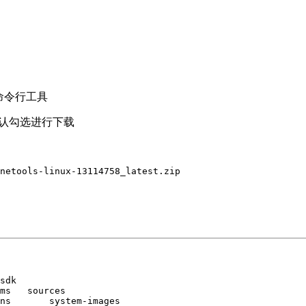
命令行工具
并且确认勾选进行下载
netools-linux-13114758_latest.zip
sdk 

ms   sources

ns       system-images