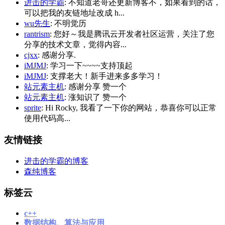
进击的学霸
: 不知道老哥还更新博客不，如果看到的话，
可以把我的友链地址改成 h...
wu先生
: 不明觉历
rantrism
: 您好～我是腾讯云开发者社区运营，关注了您
分享的技术文章，觉得内容...
cjxx
: 感谢分享.
iMJMJ
: 学习一下~~~~支持顶起
iMJMJ
: 支撑老大！新手进来多多学习！
站元素主机
: 感谢分享 赞一个
站元素主机
: 涨知识了 赞一个
sprite
: Hi Rocky, 我看了一下你的网站，恭喜你可以正常
使用代码高...
友情链接
进击的学霸的博客
森纯博客
标签云
c++
数据结构、算法与应用