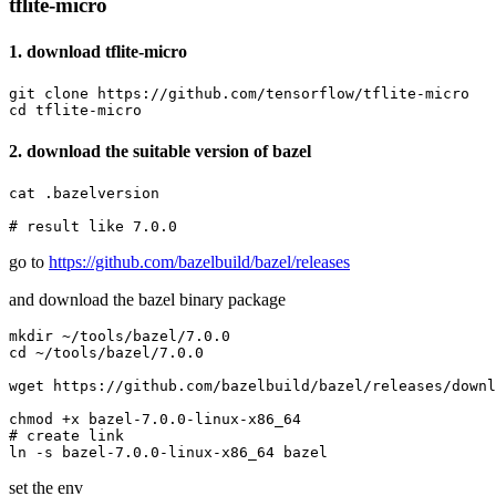
tflite-micro
1. download tflite-micro
git clone https://github.com/tensorflow/tflite-micro

cd tflite-micro
2. download the suitable version of bazel
cat .bazelversion

# result like 7.0.0
go to
https://github.com/bazelbuild/bazel/releases
and download the bazel binary package
mkdir ~/tools/bazel/7.0.0

cd ~/tools/bazel/7.0.0

wget https://github.com/bazelbuild/bazel/releases/downl
chmod +x bazel-7.0.0-linux-x86_64

# create link

ln -s bazel-7.0.0-linux-x86_64 bazel
set the env