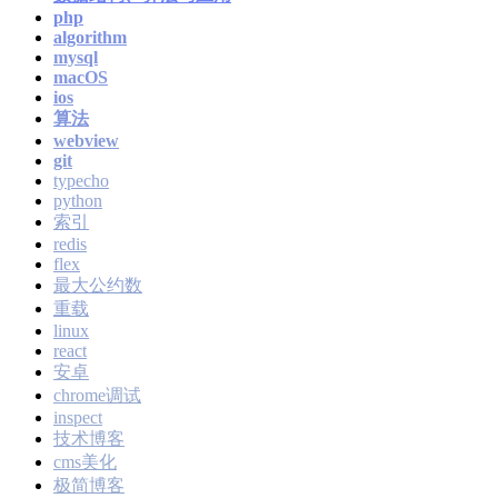
php
algorithm
mysql
macOS
ios
算法
webview
git
typecho
python
索引
redis
flex
最大公约数
重载
linux
react
安卓
chrome调试
inspect
技术博客
cms美化
极简博客