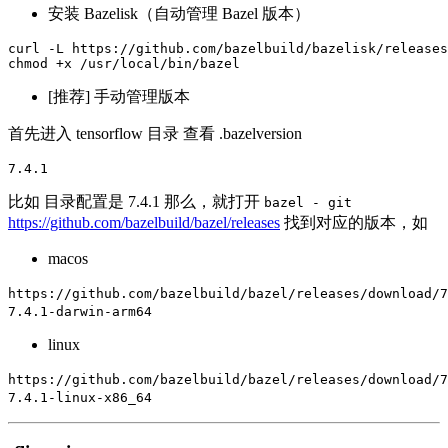
安装 Bazelisk（自动管理 Bazel 版本）
curl -L https://github.com/bazelbuild/bazelisk/releases
chmod +x /usr/local/bin/bazel
[推荐] 手动管理版本
首先进入 tensorflow 目录 查看 .bazelversion
7.4.1
比如 目录配置是 7.4.1 那么，就打开
bazel - git
https://github.com/bazelbuild/bazel/releases
找到对应的版本，如
macos
https://github.com/bazelbuild/bazel/releases/download/7
7.4.1-darwin-arm64
linux
https://github.com/bazelbuild/bazel/releases/download/7
7.4.1-linux-x86_64