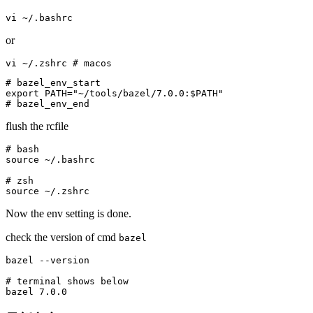
vi ~/.bashrc
or
vi ~/.zshrc # macos
# bazel_env_start

export PATH="~/tools/bazel/7.0.0:$PATH"

# bazel_env_end
flush the rcfile
# bash

source ~/.bashrc

# zsh

source ~/.zshrc
Now the env setting is done.
check the version of cmd
bazel
bazel --version

# terminal shows below

bazel 7.0.0