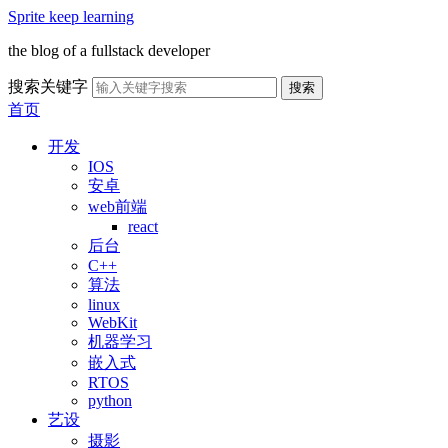
Sprite keep learning
the blog of a fullstack developer
搜索关键字
搜索
首页
开发
IOS
安卓
web前端
react
后台
C++
算法
linux
WebKit
机器学习
嵌入式
RTOS
python
艺设
摄影