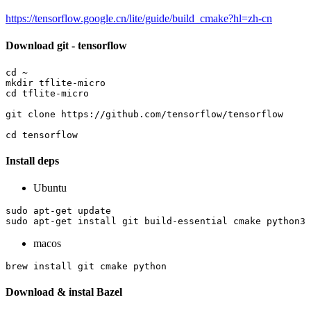
https://tensorflow.google.cn/lite/guide/build_cmake?hl=zh-cn
Download git - tensorflow
cd ~

mkdir tflite-micro

cd tflite-micro

git clone https://github.com/tensorflow/tensorflow

Install deps
Ubuntu
sudo apt-get update

sudo apt-get install git build-essential cmake python3 
macos
brew install git cmake python
Download & instal Bazel