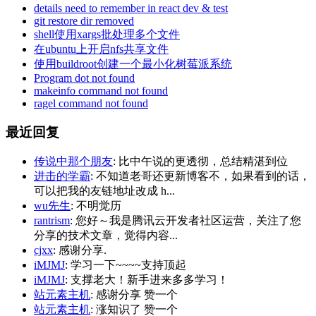
details need to remember in react dev & test
git restore dir removed
shell使用xargs批处理多个文件
在ubuntu上开启nfs共享文件
使用buildroot创建一个最小化树莓派系统
Program dot not found
makeinfo command not found
ragel command not found
最近回复
传说中那个朋友
: 比中午说的更透彻，总结精湛到位
进击的学霸
: 不知道老哥还更新博客不，如果看到的话，
可以把我的友链地址改成 h...
wu先生
: 不明觉历
rantrism
: 您好～我是腾讯云开发者社区运营，关注了您
分享的技术文章，觉得内容...
cjxx
: 感谢分享.
iMJMJ
: 学习一下~~~~支持顶起
iMJMJ
: 支撑老大！新手进来多多学习！
站元素主机
: 感谢分享 赞一个
站元素主机
: 涨知识了 赞一个