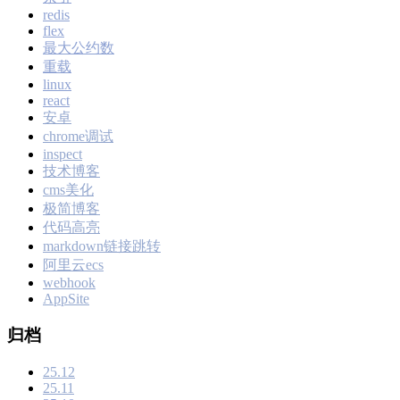
redis
flex
最大公约数
重载
linux
react
安卓
chrome调试
inspect
技术博客
cms美化
极简博客
代码高亮
markdown链接跳转
阿里云ecs
webhook
AppSite
归档
25.12
25.11