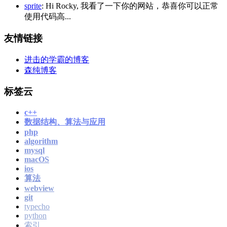
sprite
: Hi Rocky, 我看了一下你的网站，恭喜你可以正常
使用代码高...
友情链接
进击的学霸的博客
森纯博客
标签云
c++
数据结构、算法与应用
php
algorithm
mysql
macOS
ios
算法
webview
git
typecho
python
索引