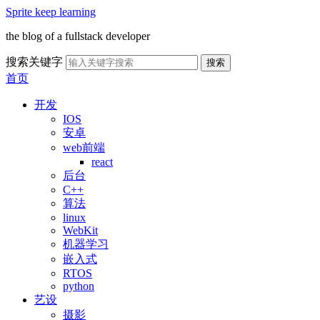
Sprite keep learning
the blog of a fullstack developer
搜索关键字
搜索
首页
开发
IOS
安卓
web前端
react
后台
C++
算法
linux
WebKit
机器学习
嵌入式
RTOS
python
艺设
摄影