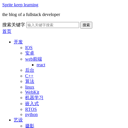
Sprite keep learning
the blog of a fullstack developer
搜索关键字
搜索
首页
开发
IOS
安卓
web前端
react
后台
C++
算法
linux
WebKit
机器学习
嵌入式
RTOS
python
艺设
摄影