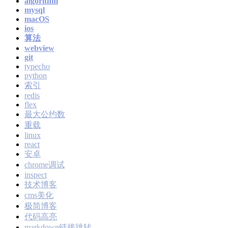
algorithm
mysql
macOS
ios
算法
webview
git
typecho
python
索引
redis
flex
最大公约数
重载
linux
react
安卓
chrome调试
inspect
技术博客
cms美化
极简博客
代码高亮
markdown链接跳转