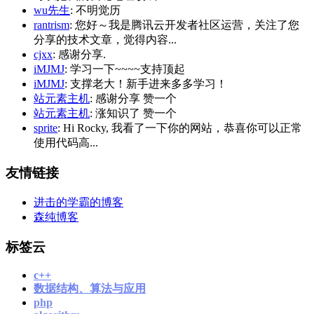
wu先生
: 不明觉历
rantrism
: 您好～我是腾讯云开发者社区运营，关注了您
分享的技术文章，觉得内容...
cjxx
: 感谢分享.
iMJMJ
: 学习一下~~~~支持顶起
iMJMJ
: 支撑老大！新手进来多多学习！
站元素主机
: 感谢分享 赞一个
站元素主机
: 涨知识了 赞一个
sprite
: Hi Rocky, 我看了一下你的网站，恭喜你可以正常
使用代码高...
友情链接
进击的学霸的博客
森纯博客
标签云
c++
数据结构、算法与应用
php