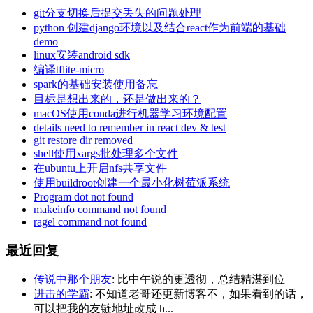
git分支切换后提交丢失的问题处理
python 创建django环境以及结合react作为前端的基础
demo
linux安装android sdk
编译tflite-micro
spark的基础安装使用备忘
目标是想出来的，还是做出来的？
macOS使用conda进行机器学习环境配置
details need to remember in react dev & test
git restore dir removed
shell使用xargs批处理多个文件
在ubuntu上开启nfs共享文件
使用buildroot创建一个最小化树莓派系统
Program dot not found
makeinfo command not found
ragel command not found
最近回复
传说中那个朋友
: 比中午说的更透彻，总结精湛到位
进击的学霸
: 不知道老哥还更新博客不，如果看到的话，
可以把我的友链地址改成 h...