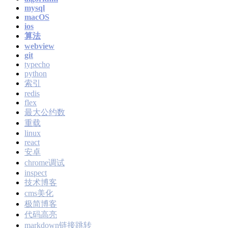
mysql
macOS
ios
算法
webview
git
typecho
python
索引
redis
flex
最大公约数
重载
linux
react
安卓
chrome调试
inspect
技术博客
cms美化
极简博客
代码高亮
markdown链接跳转