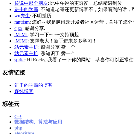
传说中那个朋友
: 比中午说的更透彻，总结精湛到位
进击的学霸
: 不知道老哥还更新博客不，如果看到的话，可以
wu先生
: 不明觉历
rantrism
: 您好～我是腾讯云开发者社区运营，关注了您分享
cjxx
: 感谢分享.
iMJMJ
: 学习一下~~~~支持顶起
iMJMJ
: 支撑老大！新手进来多多学习！
站元素主机
: 感谢分享 赞一个
站元素主机
: 涨知识了 赞一个
sprite
: Hi Rocky, 我看了一下你的网站，恭喜你可以正常使
友情链接
进击的学霸的博客
森纯博客
标签云
c++
数据结构、算法与应用
php
algorithm