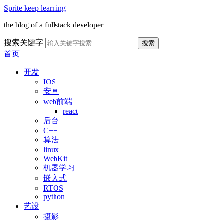
Sprite keep learning
the blog of a fullstack developer
搜索关键字
搜索
首页
开发
IOS
安卓
web前端
react
后台
C++
算法
linux
WebKit
机器学习
嵌入式
RTOS
python
艺设
摄影