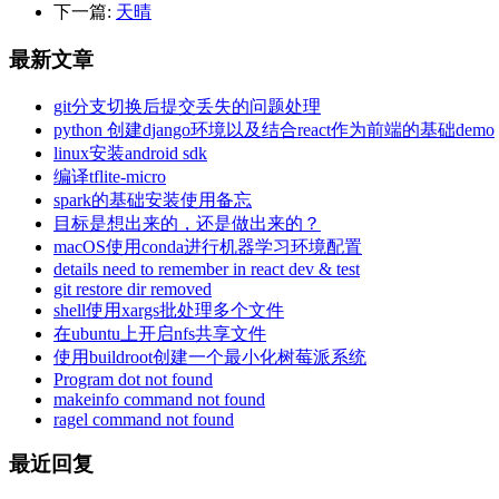
下一篇:
天晴
最新文章
git分支切换后提交丢失的问题处理
python 创建django环境以及结合react作为前端的基础demo
linux安装android sdk
编译tflite-micro
spark的基础安装使用备忘
目标是想出来的，还是做出来的？
macOS使用conda进行机器学习环境配置
details need to remember in react dev & test
git restore dir removed
shell使用xargs批处理多个文件
在ubuntu上开启nfs共享文件
使用buildroot创建一个最小化树莓派系统
Program dot not found
makeinfo command not found
ragel command not found
最近回复