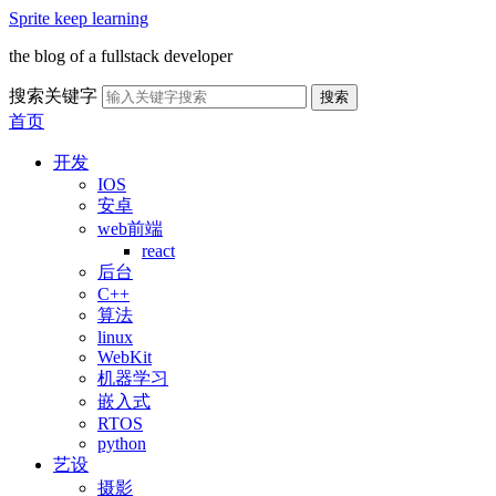
Sprite keep learning
the blog of a fullstack developer
搜索关键字
搜索
首页
开发
IOS
安卓
web前端
react
后台
C++
算法
linux
WebKit
机器学习
嵌入式
RTOS
python
艺设
摄影