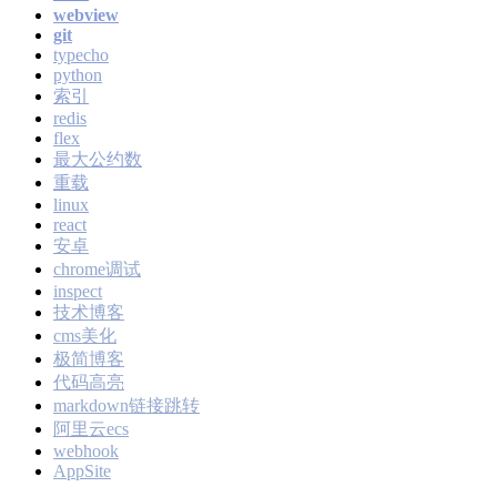
webview
git
typecho
python
索引
redis
flex
最大公约数
重载
linux
react
安卓
chrome调试
inspect
技术博客
cms美化
极简博客
代码高亮
markdown链接跳转
阿里云ecs
webhook
AppSite