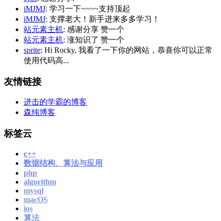
iMJMJ
: 学习一下~~~~支持顶起
iMJMJ
: 支撑老大！新手进来多多学习！
站元素主机
: 感谢分享 赞一个
站元素主机
: 涨知识了 赞一个
sprite
: Hi Rocky, 我看了一下你的网站，恭喜你可以正常
使用代码高...
友情链接
进击的学霸的博客
森纯博客
标签云
c++
数据结构、算法与应用
php
algorithm
mysql
macOS
ios
算法